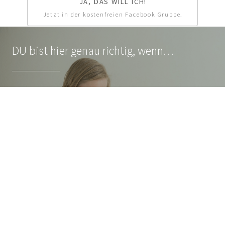
JA, DAS WILL ICH!
Jetzt in der kostenfreien Facebook Gruppe.
DU bist hier genau richtig, wenn…
…du schon seit Monaten oder Jahren unglücklich mit
deiner Schreib-Situation bist.
…du so gerne ein eigenes Buch schreiben möchtest und
keinen Plan hast, wie du starten sollst.
…du das Gefühl hast, aus dir wird nie eine richtige Autorin,
weil du das weder studiert noch ordentlich gelernt hast.