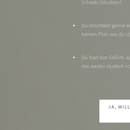
Schreib-Situation?
Du möchtest gerne ei
keinen Plan wie du st
Du hast das Gefühl, au
das weder studiert no
JA, WIL