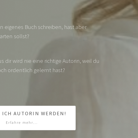
n eigenes Buch schreiben, hast aber
arten sollst?
s dir wird nie eine richtige Autorin, weil du
ch ordentlich gelernt hast?
L ICH AUTORIN WERDEN!
Erfahre mehr...